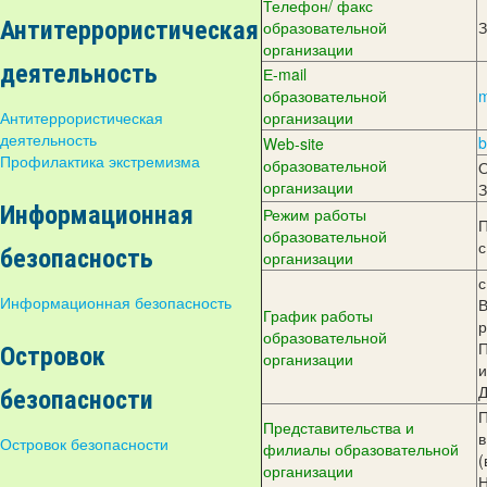
Телефон/ факс
Антитеррористическая
образовательной
З
организации
деятельность
Е-mail
образовательной
m
Антитеррористическая
организации
деятельность
b
Web-site
Профилактика экстремизма
образовательной
О
организации
З
Информационная
Режим работы
П
образовательной
с
безопасность
организации
с
Информационная безопасность
В
График работы
р
образовательной
П
Островок
организации
и
Д
безопасности
П
Представительства и
в
Островок безопасности
филиалы образовательной
(
организации