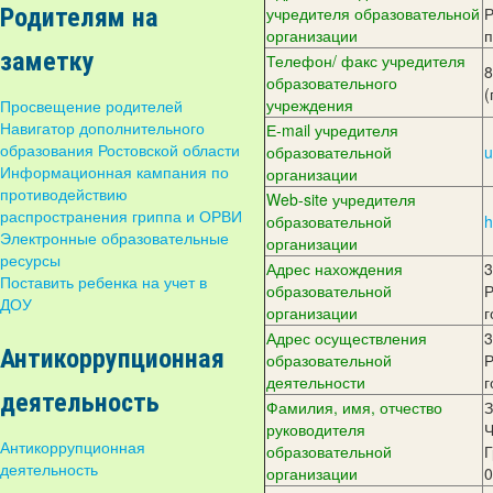
Родителям на
учредителя образовательной
Р
организации
п
заметку
Телефон/ факс учредителя
8
образовательного
(
учреждения
Просвещение родителей
Навигатор дополнительного
Е-mail учредителя
образования Ростовской области
образовательной
u
Информационная кампания по
организации
противодействию
Web-site учредителя
распространения гриппа и ОРВИ
образовательной
h
Электронные образовательные
организации
ресурсы
Адрес нахождения
3
Поставить ребенка на учет в
образовательной
Р
ДОУ
организации
г
Адрес
осуществления
3
Антикоррупционная
образовательной
Р
деятельности
г
деятельность
Фамилия, имя, отчество
руководителя
Ч
Антикоррупционная
образовательной
Г
деятельность
организации
0