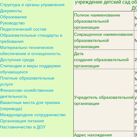
учреждение детский сад 
Структура и органы управления
ДО
Документы
Полное наименование
Образование
М
образовательной
Руководство
у
организации
Педагогический состав
Сокращенное наименование
Образовательные стандарты и
образовательной
требования
организации
Материально-техническое
обеспечение и оснащенность.
Дата
Доступная среда
создания
образовательной
2
Стипендии и меры поддержки
организации
обучающихся
У
Платные образовательные
М
услуги
«
Финансово-хозяйственная
Ф
деятельность
Учредитель
образовательной
у
Вакантные места для приема
организации
У
(перевода)
Н
Международное сотрудничество
П
Организация питания
8
Наставничество в ДОУ
Г
Адрес
нахождения
3