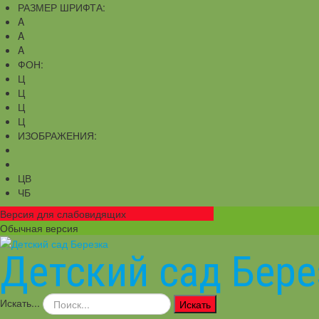
РАЗМЕР ШРИФТА:
A
A
A
ФОН:
Ц
Ц
Ц
Ц
ИЗОБРАЖЕНИЯ:
ЦВ
ЧБ
Версия для слабовидящих
Обычная версия
Детский сад Бере
Искать...
Искать