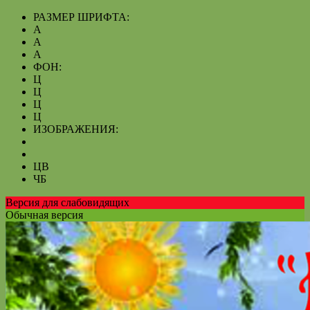
РАЗМЕР ШРИФТА:
A
A
A
ФОН:
Ц
Ц
Ц
Ц
ИЗОБРАЖЕНИЯ:
ЦВ
ЧБ
Версия для слабовидящих
Обычная версия