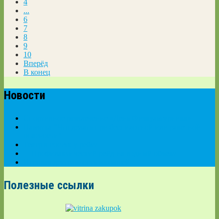
4
...
6
7
8
9
10
Вперёд
В конец
Новости
Спортивное развлечение «День Физкультурника»
Памятка "Что делать при беспилотной или ракетной
опасности"
Театр в гостях у ребят
🚨Профилактический рейд на водный объект
Игровая деятельность малышей
Полезные ссылки