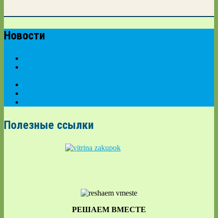
Новости
Спортивное развлечение «День Физкультурника»
Памятка "Что делать при беспилотной или ракетной
опасности"
Театр в гостях у ребят
🚨Профилактический рейд на водный объект
Игровая деятельность малышей
Полезные ссылки
РЕШАЕМ ВМЕСТЕ